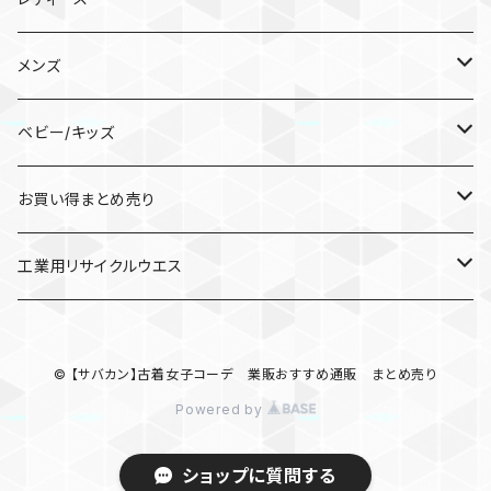
靴/シューズ
メンズ
スニーカー
パンツ
靴/シューズ
ベビー/キッズ
サンダル
ガウチョパンツ
スニーカー
トップス
パンツ
キッズ服(男女兼用)100cm〜
お買い得まとめ売り
カジュアルパンツ
サンダル
パーカー
ワークパンツ/カーゴパンツ
ジャケット/上着
バッグ
トップス
ワンピース
工業用リサイクルウエス
その他
スウェット/トレーナー
リュック/バックパック
パーカー
スカート
ジャケット/アウター
トップス
ウエス
© 【サバカン】古着女子コーデ 業販おすすめ通販 まとめ売り
サロペット/オーバーオール
ニット/セーター
ポロシャツ
ロングスカート
ナイロンジャケット
ワンピース
パンプス・サンダル・ブーツ
Powered by
カーディガン/ボレロ
Tシャツ/カットソー(七分/長袖)
ブルゾン
その他
ジャケット/アウター
ショートパンツ・ショートスカート
ショップに質問する