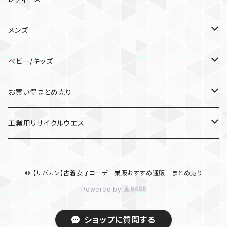
靴/シューズ
メンズ
スニーカー
パンツ
靴/シューズ
ベビー/キッズ
サンダル
ガウチョパンツ
スニーカー
トップス
パンツ
キッズ服(男女兼用)100cm〜
お買い得まとめ売り
カジュアルパンツ
サンダル
パーカー
ワークパンツ/カーゴパンツ
ジャケット/上着
バッグ
トップス
ワンピース
工業用リサイクルウエス
その他
スウェット/トレーナー
リュック/バックパック
パーカー
スカート
ジャケット/アウター
トップス
ウエス
© 【サバカン】古着女子コーデ 業販おすすめ通販 まとめ売り
サロペット/オーバーオール
ニット/セーター
ポロシャツ
ロングスカート
ナイロンジャケット
ワンピース
パンプス・サンダル・ブーツ
Powered by
カーディガン/ボレロ
Tシャツ/カットソー(七分/長袖)
ブルゾン
その他
ジャケット/アウター
ショートパンツ・ショートスカート
ショップに質問する