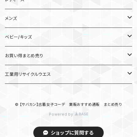
靴/シューズ
メンズ
スニーカー
パンツ
靴/シューズ
ベビー/キッズ
サンダル
ガウチョパンツ
スニーカー
トップス
パンツ
キッズ服(男女兼用)100cm〜
お買い得まとめ売り
カジュアルパンツ
サンダル
パーカー
ワークパンツ/カーゴパンツ
ジャケット/上着
バッグ
トップス
ワンピース
工業用リサイクルウエス
その他
スウェット/トレーナー
リュック/バックパック
パーカー
スカート
ジャケット/アウター
トップス
ウエス
© 【サバカン】古着女子コーデ 業販おすすめ通販 まとめ売り
サロペット/オーバーオール
ニット/セーター
ポロシャツ
ロングスカート
ナイロンジャケット
ワンピース
パンプス・サンダル・ブーツ
Powered by
カーディガン/ボレロ
Tシャツ/カットソー(七分/長袖)
ブルゾン
その他
ジャケット/アウター
ショートパンツ・ショートスカート
ショップに質問する