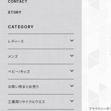
CONTACT
STORY
CATEGORY
レディース
靴/シューズ
メンズ
スニーカー
パンツ
靴/シューズ
ベビー/キッズ
サンダル
ガウチョパンツ
スニーカー
トップス
パンツ
キッズ服(男女兼用)100cm〜
お買い得まとめ売り
カジュアルパンツ
サンダル
パーカー
ワークパンツ/カーゴパンツ
ジャケット/上着
バッグ
トップス
ワンピース
工業用リサイクルウエス
プライバシーポ