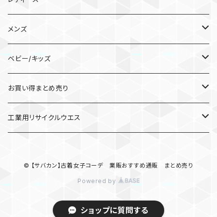
靴/シューズ
メンズ
スニーカー
パンツ
靴/シューズ
ベビー/キッズ
サンダル
ガウチョパンツ
スニーカー
トップス
パンツ
キッズ服(男女兼用)100cm〜
お買い得まとめ売り
カジュアルパンツ
サンダル
パーカー
ワークパンツ/カーゴパンツ
ジャケット/上着
バッグ
トップス
ワンピース
工業用リサイクルウエス
その他
スウェット/トレーナー
リュック/バックパック
パーカー
スカート
ジャケット/アウター
トップス
ウエス
© 【サバカン】古着女子コーデ 業販おすすめ通販 まとめ売り
サロペット/オーバーオール
ニット/セーター
ポロシャツ
ロングスカート
ナイロンジャケット
ワンピース
パンプス・サンダル・ブーツ
Powered by
カーディガン/ボレロ
Tシャツ/カットソー(七分/長袖)
ブルゾン
その他
ジャケット/アウター
ショートパンツ・ショートスカート
ショップに質問する